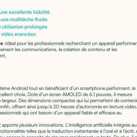
:
ne excellente lisibilité
une multitâche fluide
utilisation prolongée
 vidéo avancées
e :
Idéal pour les professionnels recherchant un appareil performa
acement les communications, la création de contenu et les
nt.
ystème Android tout en bénéficiant d’un smartphone performant, le
cellent choix. Doté d’un écran AMOLED de 6,1 pouces, il mesure
 largeur. Des dimensions compactes qui lui permettent de conteni
mAh, offrant ainsi jusqu’à 20 heures d’autonomie en lecture vidéo
essionnels qui ont besoin d’un appareil fiable et efficace au
2
apporte plusieurs innovations. L’intelligence artificielle intégrée au
ionnalités telles que la traduction instantanée à l’oral et à l’écrit,
ou encore la capacité de résumer rapidement un texte. De plus, il e