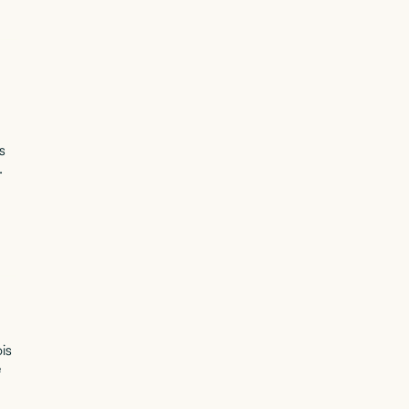
s
.
is
e