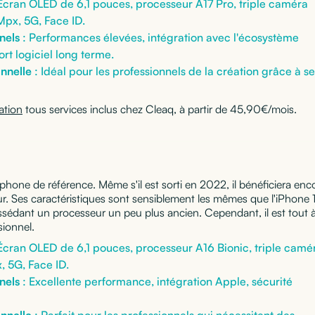
Écran OLED de 6,1 pouces, processeur A17 Pro, triple caméra
Mpx, 5G, Face ID.
nels
: Performances élevées, intégration avec l'écosystème
rt logiciel long terme.
onnelle
: Idéal pour les professionnels de la création grâce à se
ation
tous services inclus chez Cleaq, à partir de 45,90€/mois.
phone de référence. Même s'il est sorti en 2022, il bénéficiera enc
. Ses caractéristiques sont sensiblement les mêmes que l'iPhone 
ssédant un processeur un peu plus ancien. Cependant, il est tout 
sionnel.
Écran OLED de 6,1 pouces, processeur A16 Bionic, triple camé
, 5G, Face ID.
nels
: Excellente performance, intégration Apple, sécurité
onnelle
: Parfait pour les professionnels qui nécessitent des